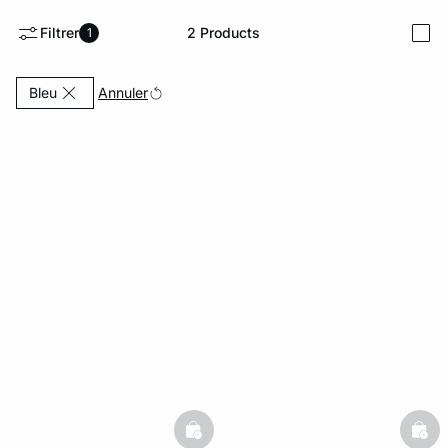
Filtrer
2
Products
1
i
e
question
Currently Refined by Couleurs: Bleu
Annuler
Bleu
basketfull
bask