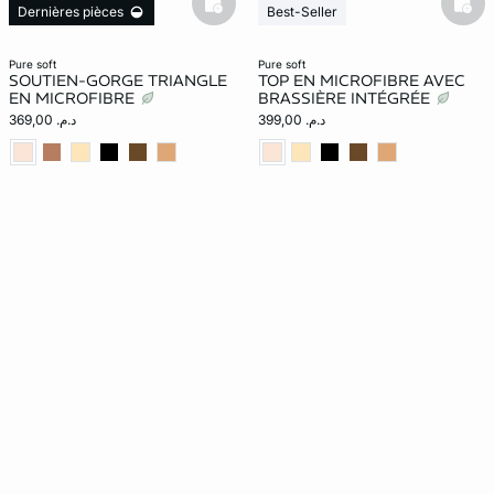
basketfull
bask
Dernières pièces
Best-Seller
Nouveauté
Dernières pièces
Nouveauté
pure soft
pure soft
SOUTIEN-GORGE TRIANGLE
TOP EN MICROFIBRE AVEC
EN MICROFIBRE
BRASSIÈRE INTÉGRÉE
د.م. 399,00
د.م. 369,00