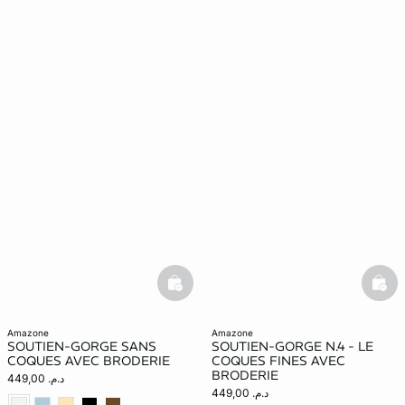
basketfull
bask
amazone
amazone
SOUTIEN-GORGE SANS
SOUTIEN-GORGE N.4 - LE
COQUES AVEC BRODERIE
COQUES FINES AVEC
BRODERIE
د.م. 449,00
د.م. 449,00