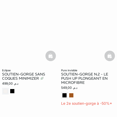
basketfull
bask
eclipse
pure invisible
SOUTIEN-GORGE SANS
SOUTIEN-GORGE N.2 - LE
COQUES MINIMIZER
PUSH UP PLONGEANT EN
MICROFIBRE
د.م. 499,00
د.م. 549,00
Le 2e soutien-gorge à -50%*