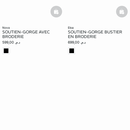
basketfull
bask
nova
eloa
SOUTIEN-GORGE AVEC
SOUTIEN-GORGE BUSTIER
BRODERIE
EN BRODERIE
د.م. 699,00
د.م. 599,00