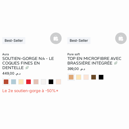
basketfull
bask
Best-Seller
Best-Seller
aura
pure soft
SOUTIEN-GORGE N.4 - LE
TOP EN MICROFIBRE AVEC
COQUES FINES EN
BRASSIÈRE INTÉGRÉE
DENTELLE
د.م. 399,00
د.م. 449,00
Le 2e soutien-gorge à -50%*