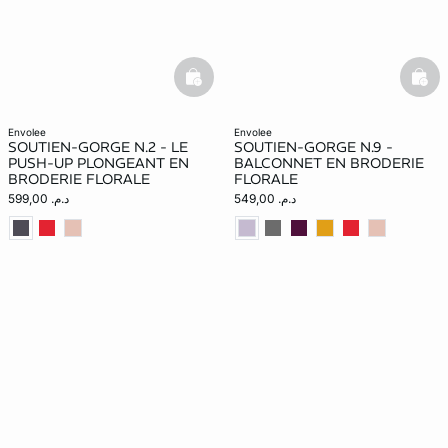
basketfull
bask
envolee
envolee
SOUTIEN-GORGE N.2 - LE
SOUTIEN-GORGE N.9 -
PUSH-UP PLONGEANT EN
BALCONNET EN BRODERIE
BRODERIE FLORALE
FLORALE
د.م. 549,00
د.م. 599,00