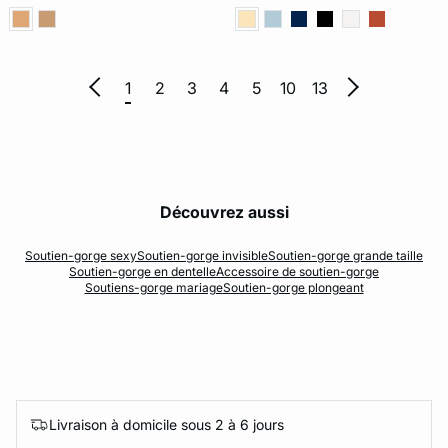
1
2
3
4
5
10
13
Découvrez aussi
Soutien-gorge sexy
Soutien-gorge invisible
Soutien-gorge grande taille
Soutien-gorge en dentelle
Accessoire de soutien-gorge
Soutiens-gorge mariage
Soutien-gorge plongeant
Livraison à domicile sous 2 à 6 jours