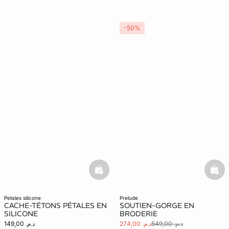
-50%
basketfull
bask
petales silicone
prelude
CACHE-TÉTONS PÉTALES EN
SOUTIEN-GORGE EN
SILICONE
BRODERIE
د.م. 549,00
د.م. 274,00
د.م. 149,00