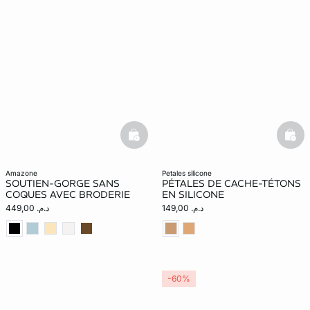
basketfull
bask
amazone
petales silicone
SOUTIEN-GORGE SANS
PÉTALES DE CACHE-TÉTONS
COQUES AVEC BRODERIE
EN SILICONE
د.م. 149,00
د.م. 449,00
-60%