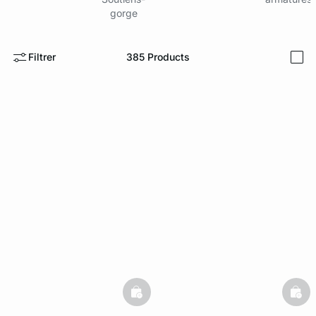
gorge
e
question
Filtrer
385
Products
i
basketfull
bask