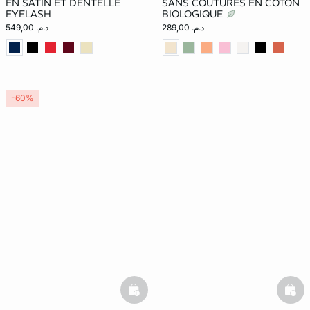
EN SATIN ET DENTELLE
SANS COUTURES EN COTON
EYELASH
BIOLOGIQUE
د.م. 289,00
د.م. 549,00
-60%
basketfull
bask