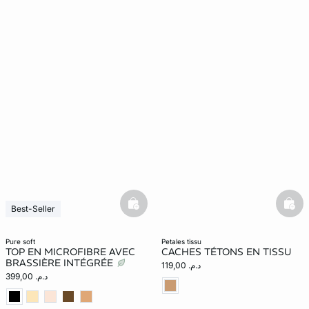
basketfull
bask
Best-Seller
Nouveauté
pure soft
petales tissu
TOP EN MICROFIBRE AVEC
CACHES TÉTONS EN TISSU
BRASSIÈRE INTÉGRÉE
د.م. 119,00
د.م. 399,00