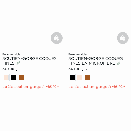
basketfull
bask
pure invisible
pure invisible
SOUTIEN-GORGE COQUES
SOUTIEN-GORGE COQUES
FINES
FINES EN MICROFIBRE
د.م. 549,00
د.م. 549,00
Le 2e soutien-gorge à -50%*
Le 2e soutien-gorge à -50%*