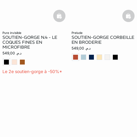
basketfull
bask
pure invisible
prelude
SOUTIEN-GORGE N.4 - LE
SOUTIEN-GORGE CORBEILLE
COQUES FINES EN
EN BRODERIE
MICROFIBRE
د.م. 549,00
د.م. 549,00
Le 2e soutien-gorge à -50%*