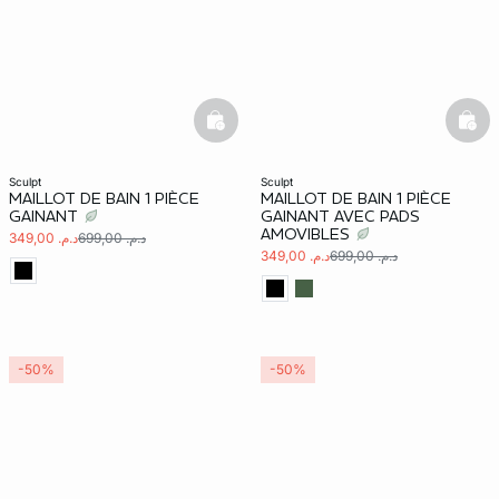
basketfull
bask
sculpt
sculpt
MAILLOT DE BAIN 1 PIÈCE
MAILLOT DE BAIN 1 PIÈCE
GAINANT
GAINANT AVEC PADS
AMOVIBLES
د.م. 699,00
د.م. 349,00
د.م. 699,00
د.م. 349,00
-50%
-50%