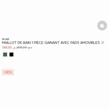
bask
sculpt
MAILLOT DE BAIN 1 PIÈCE GAINANT AVEC PADS AMOVIBLES
د.م. 699,00
د.م. 349,00
-50%