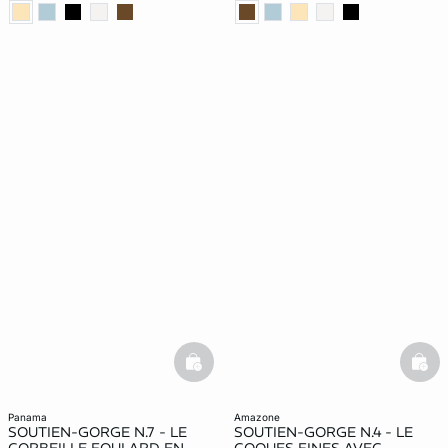
basketfull
bask
panama
amazone
SOUTIEN-GORGE N.7 - LE
SOUTIEN-GORGE N.4 - LE