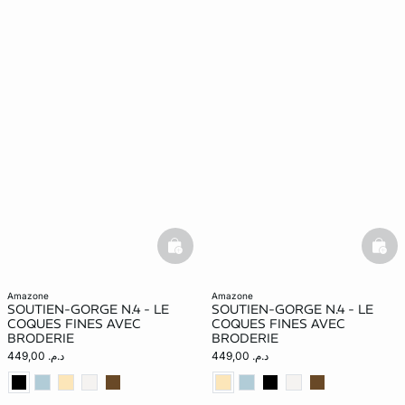
basketfull
bask
amazone
amazone
SOUTIEN-GORGE N.4 - LE
SOUTIEN-GORGE N.4 - LE
COQUES FINES AVEC
COQUES FINES AVEC
BRODERIE
BRODERIE
د.م. 449,00
د.م. 449,00