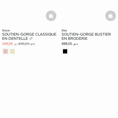
basketfull
bask
grace
eloa
SOUTIEN-GORGE CLASSIQUE
SOUTIEN-GORGE BUSTIER
EN DENTELLE
EN BRODERIE
د.م. 699,00
د.م. 499,00
د.م. 249,00