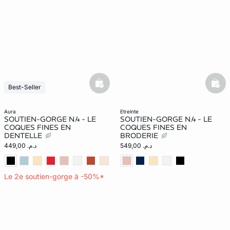
basketfull
bask
Best-Seller
aura
etreinte
SOUTIEN-GORGE N.4 - LE
SOUTIEN-GORGE N.4 - LE
COQUES FINES EN
COQUES FINES EN
DENTELLE
BRODERIE
د.م. 549,00
د.م. 449,00
Le 2e soutien-gorge à -50%*