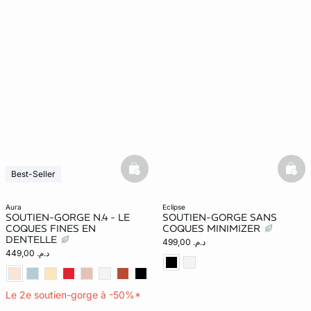
basketfull
bask
Best-Seller
aura
eclipse
SOUTIEN-GORGE N.4 - LE
SOUTIEN-GORGE SANS
COQUES FINES EN
COQUES MINIMIZER
DENTELLE
د.م. 499,00
د.م. 449,00
Le 2e soutien-gorge à -50%*