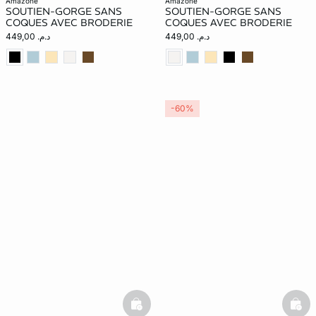
amazone
amazone
SOUTIEN-GORGE SANS
SOUTIEN-GORGE SANS
COQUES AVEC BRODERIE
COQUES AVEC BRODERIE
د.م. 449,00
د.م. 449,00
-60%
basketfull
bask