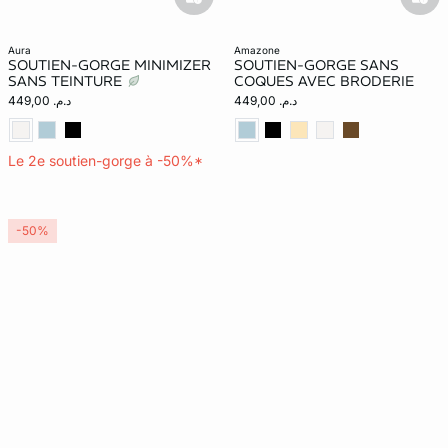
basketfull
bask
aura
amazone
SOUTIEN-GORGE MINIMIZER
SOUTIEN-GORGE SANS
SANS TEINTURE
COQUES AVEC BRODERIE
د.م. 449,00
د.م. 449,00
Le 2e soutien-gorge à -50%*
-50%