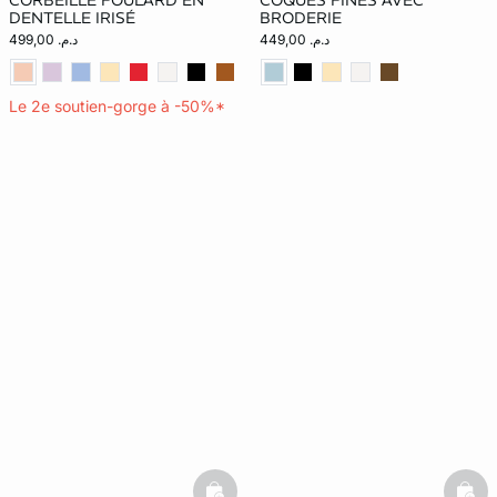
CORBEILLE FOULARD EN
COQUES FINES AVEC
DENTELLE IRISÉ
BRODERIE
د.م. 449,00
د.م. 499,00
Le 2e soutien-gorge à -50%*