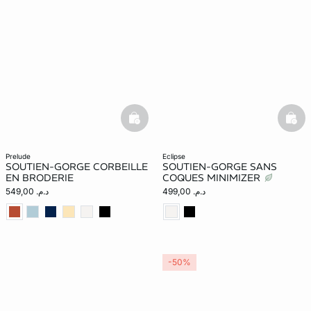
basketfull
bask
prelude
eclipse
SOUTIEN-GORGE CORBEILLE
SOUTIEN-GORGE SANS
EN BRODERIE
COQUES MINIMIZER
د.م. 499,00
د.م. 549,00
-50%