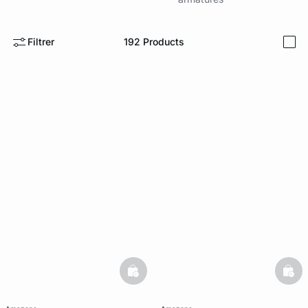
e
question
Filtrer
192
Products
i
basketfull
bask