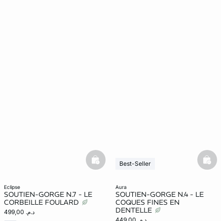
basketfull
bask
Best-Seller
eclipse
aura
SOUTIEN-GORGE N.7 - LE
SOUTIEN-GORGE N.4 - LE
CORBEILLE FOULARD
COQUES FINES EN
DENTELLE
د.م. 499,00
د.م. 449,00