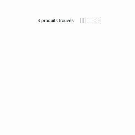
3
produits trouvés
icon-layout-detaile
icon-layout-class
icon-layout-m