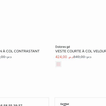
er
Ajouter au panier
dolores gd
AN À COL CONTRASTANT
VESTE COURTE À COL VELOU
S
M
L
XS
S
M
د.م. 849,00
د.م. 424,00
د.م. 849,00
 6 58 55 39 57