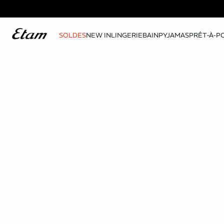
SOLDES
NEW IN
LINGERIE
BAIN
PYJAMAS
PRÊT-À-P