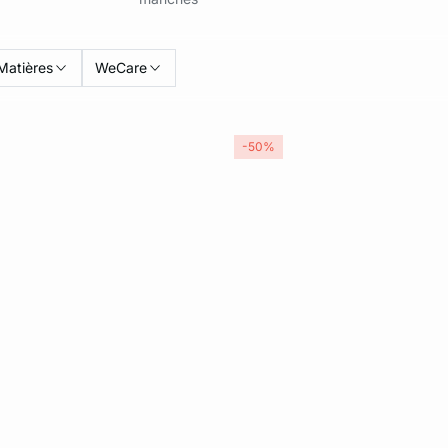
Matières
WeCare
-50%