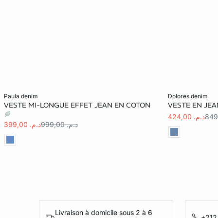
Ajouter au panier
Ajouter au pani
paula denim
dolores denim
VESTE MI-LONGUE EFFET JEAN EN COTON
VESTE EN JE
XS
S
M
L
XS
د.م. 424,00
د.م. 999,00
د.م. 399,00
XL
XL
Livraison à domicile sous 2 à 6
+212