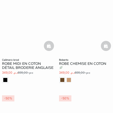
basketfull
bask
calimero brod
roberto
ROBE MIDI EN COTON
ROBE CHEMISE EN COTON
DÉTAIL BRODERIE ANGLAISE
د.م. 699,00
د.م. 349,00
د.م. 699,00
د.م. 349,00
-50%
-50%