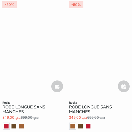
-50%
-50%
basketfull
bask
rosita
rosita
ROBE LONGUE SANS
ROBE LONGUE SANS
MANCHES
MANCHES
د.م. 699,00
د.م. 349,00
د.م. 699,00
د.م. 349,00