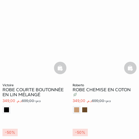
basketfull
bask
victoire
roberto
ROBE COURTE BOUTONNÉE
ROBE CHEMISE EN COTON
EN LIN MÉLANGÉ
د.م. 699,00
د.م. 349,00
د.م. 699,00
د.م. 349,00
-50%
-50%