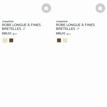
basketfull
bask
josephine
josephine
ROBE LONGUE À FINES
ROBE LONGUE À FINES
BRETELLES
BRETELLES
د.م. 699,00
د.م. 699,00