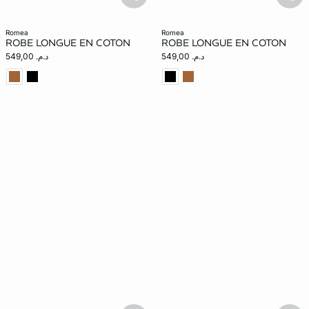
basketfull
bask
romea
romea
ROBE LONGUE EN COTON
ROBE LONGUE EN COTON
د.م. 549,00
د.م. 549,00