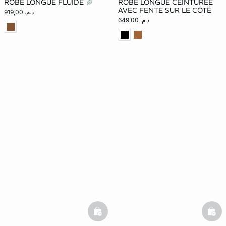
ROBE LONGUE FLUIDE
ROBE LONGUE CEINTURÉE
AVEC FENTE SUR LE CÔTÉ
د.م. 919,00
د.م. 649,00
basketfull
bask