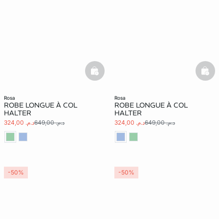
basketfull
bask
rosa
rosa
ROBE LONGUE À COL
ROBE LONGUE À COL
HALTER
HALTER
د.م. 649,00
د.م. 324,00
د.م. 649,00
د.م. 324,00
-50%
-50%