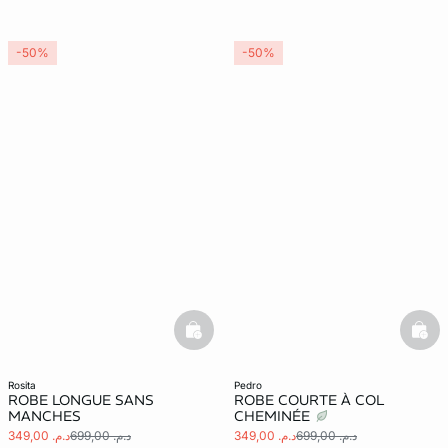
-50%
-50%
basketfull
bask
rosita
pedro
ROBE LONGUE SANS
ROBE COURTE À COL
MANCHES
CHEMINÉE
د.م. 699,00
د.م. 349,00
د.م. 699,00
د.م. 349,00