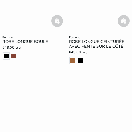
basketfull
bask
pammy
romano
ROBE LONGUE BOULE
ROBE LONGUE CEINTURÉE
AVEC FENTE SUR LE CÔTÉ
د.م. 849,00
د.م. 649,00