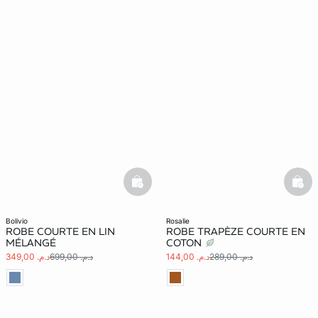
basketfull
bask
bolivio
rosalie
ROBE COURTE EN LIN
ROBE TRAPÈZE COURTE EN
MÉLANGÉ
COTON
د.م. 289,00
د.م. 144,00
د.م. 699,00
د.م. 349,00