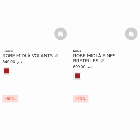
basketfull
bask
bianco
rubis
ROBE MIDI À VOLANTS
ROBE MIDI À FINES
BRETELLES
د.م. 849,00
د.م. 699,00
-50%
-50%