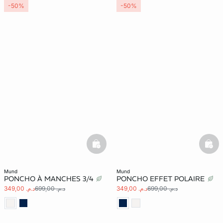
-50%
-50%
basketfull
bask
mund
mund
PONCHO À MANCHES 3/4
PONCHO EFFET POLAIRE
د.م. 699,00
د.م. 349,00
د.م. 699,00
د.م. 349,00