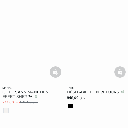
e
question
basketfull
bask
marilou
lorie
GILET SANS MANCHES
DÉSHABILLÉ EN VELOURS
EFFET SHERPA
د.م. 649,00
د.م. 549,00
د.م. 274,00