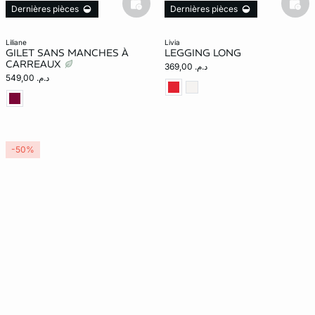
basketfull
bask
Dernières pièces
Dernières pièces
liliane
livia
GILET SANS MANCHES À
LEGGING LONG
CARREAUX
د.م. 369,00
د.م. 549,00
-50%