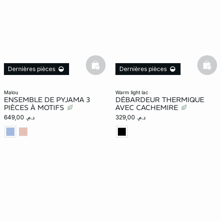
basketfull
bask
Dernières pièces
Dernières pièces
malou
warm light lac
ENSEMBLE DE PYJAMA 3
DÉBARDEUR THERMIQUE
PIÈCES À MOTIFS
AVEC CACHEMIRE
د.م. 329,00
د.م. 649,00