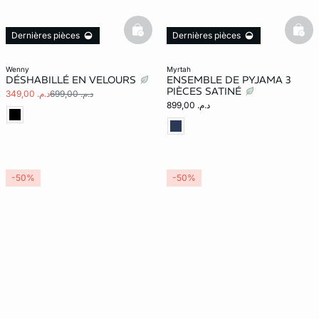
basketfull
bask
Dernières pièces
Dernières pièces
wenny
myrtah
DÉSHABILLÉ EN VELOURS
ENSEMBLE DE PYJAMA 3
PIÈCES SATINÉ
د.م. 699,00
د.م. 349,00
د.م. 899,00
-50%
-50%