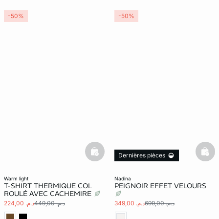
-50%
-50%
basketfull
bask
Dernières pièces
warm light
nadina
T-SHIRT THERMIQUE COL
PEIGNOIR EFFET VELOURS
ROULÉ AVEC CACHEMIRE
د.م. 699,00
د.م. 349,00
د.م. 449,00
د.م. 224,00