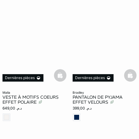
basketfull
bask
Dernières pièces
Dernières pièces
malia
bradley
VESTE À MOTIFS COEURS
PANTALON DE PYJAMA
EFFET POLAIRE
EFFET VELOURS
د.م. 399,00
د.م. 649,00