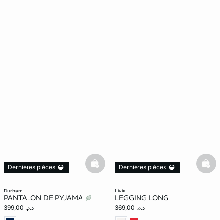
basketfull
bask
Dernières pièces
Dernières pièces
durham
livia
PANTALON DE PYJAMA
LEGGING LONG
د.م. 369,00
د.م. 399,00