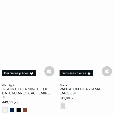
basketfull
bask
Dernières pièces
Dernières pièces
warmlight
gilana
T-SHIRT THERMIQUE COL
PANTALON DE PYJAMA
BATEAU AVEC CACHEMIRE
LARGE
د.م. 549,00
د.م. 449,00