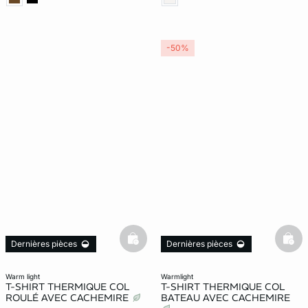
-50%
basketfull
bask
Dernières pièces
Dernières pièces
warm light
warmlight
T-SHIRT THERMIQUE COL
T-SHIRT THERMIQUE COL
ROULÉ AVEC CACHEMIRE
BATEAU AVEC CACHEMIRE