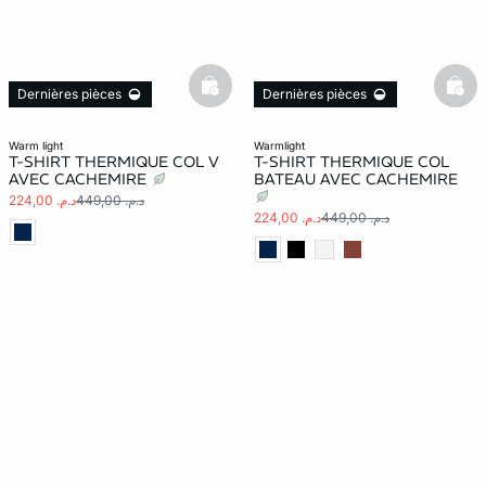
basketfull
bask
Dernières pièces
Dernières pièces
warm light
warmlight
T-SHIRT THERMIQUE COL V
T-SHIRT THERMIQUE COL
AVEC CACHEMIRE
BATEAU AVEC CACHEMIRE
د.م. 449,00
د.م. 224,00
د.م. 449,00
د.م. 224,00