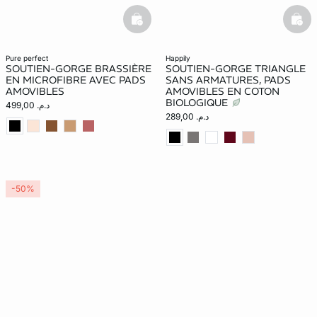
basketfull
bask
pure perfect
happily
SOUTIEN-GORGE BRASSIÈRE
SOUTIEN-GORGE TRIANGLE
EN MICROFIBRE AVEC PADS
SANS ARMATURES, PADS
AMOVIBLES
AMOVIBLES EN COTON
BIOLOGIQUE
د.م. 499,00
د.م. 289,00
-50%