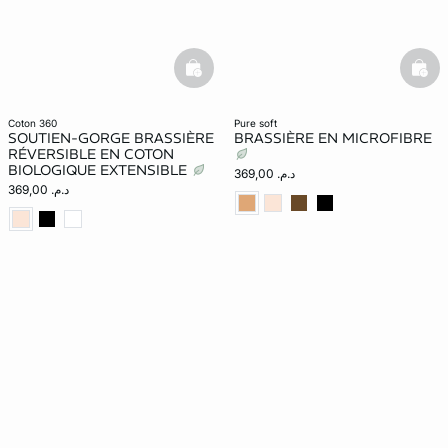
basketfull
bask
coton 360
pure soft
SOUTIEN-GORGE BRASSIÈRE
BRASSIÈRE EN MICROFIBRE
RÉVERSIBLE EN COTON
BIOLOGIQUE EXTENSIBLE
د.م. 369,00
د.م. 369,00