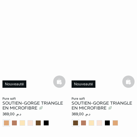
basketfull
bask
Nouveauté
Nouveauté
pure soft
pure soft
SOUTIEN-GORGE TRIANGLE
SOUTIEN-GORGE TRIANGLE
EN MICROFIBRE
EN MICROFIBRE
د.م. 369,00
د.م. 369,00