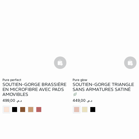
basketfull
bask
pure perfect
pure glow
SOUTIEN-GORGE BRASSIÈRE
SOUTIEN-GORGE TRIANGLE
EN MICROFIBRE AVEC PADS
SANS ARMATURES SATINÉ
AMOVIBLES
د.م. 449,00
د.م. 499,00