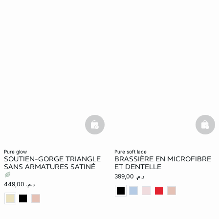
basketfull
bask
pure glow
pure soft lace
SOUTIEN-GORGE TRIANGLE
BRASSIÈRE EN MICROFIBRE
SANS ARMATURES SATINÉ
ET DENTELLE
د.م. 399,00
د.م. 449,00