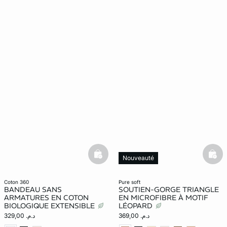
basketfull
bask
Nouveauté
coton 360
pure soft
BANDEAU SANS
SOUTIEN-GORGE TRIANGLE
ARMATURES EN COTON
EN MICROFIBRE À MOTIF
BIOLOGIQUE EXTENSIBLE
LÉOPARD
د.م. 369,00
د.م. 329,00