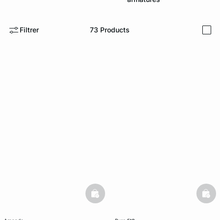
e
question
Filtrer
73
Products
i
basketfull
bask