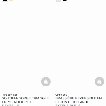
basketfull
bask
pure soft lace
coton 360
SOUTIEN-GORGE TRIANGLE
BRASSIÈRE RÉVERSIBLE EN
EN MICROFIBRE ET
COTON BIOLOGIQUE
DENTELLE
EXTENSIBLE