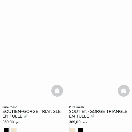
basketfull
bask
pure mesh
pure mesh
SOUTIEN-GORGE TRIANGLE
SOUTIEN-GORGE TRIANGLE
EN TULLE
EN TULLE
د.م. 369,00
د.م. 369,00