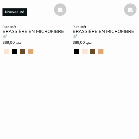
basketfull
bask
Nouveauté
pure soft
pure soft
BRASSIÈRE EN MICROFIBRE
BRASSIÈRE EN MICROFIBRE
د.م. 369,00
د.م. 369,00