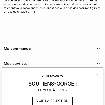
personnelles, conformément à sa
Charte de Confidentialité
, aux fins de
vous adresser des communications commerciales. Vous pouvez à tout
moment vous désabonner, en cliquant sur le lien "se désinscrire" figurant
en bas de chaque e-mail.
Ma commande
Mes services
OFFRE EXCLUSIVE
La société
SOUTIENS-GORGE :
LE 2ÈME À -50%*
VOIR LA SÉLECTION
© Copyright 2026 Etam. All Rights reserved.