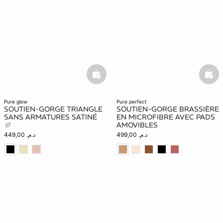
basketfull
bask
pure glow
pure perfect
SOUTIEN-GORGE TRIANGLE
SOUTIEN-GORGE BRASSIÈRE
SANS ARMATURES SATINÉ
EN MICROFIBRE AVEC PADS
AMOVIBLES
د.م. 499,00
د.م. 449,00