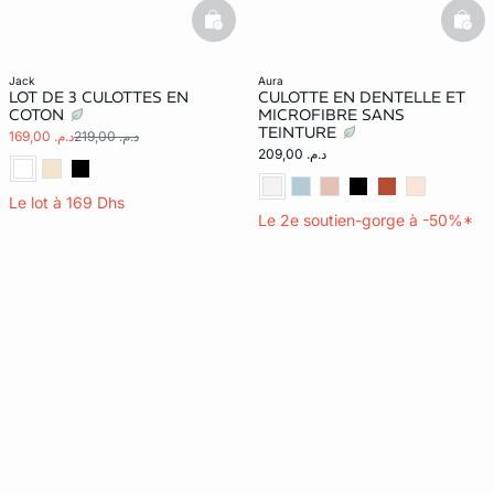
basketfull
bask
jack
aura
LOT DE 3 CULOTTES EN
CULOTTE EN DENTELLE ET
COTON
MICROFIBRE SANS
TEINTURE
د.م. 219,00
د.م. 169,00
د.م. 209,00
Le lot à 169 Dhs
Le 2e soutien-gorge à -50%*