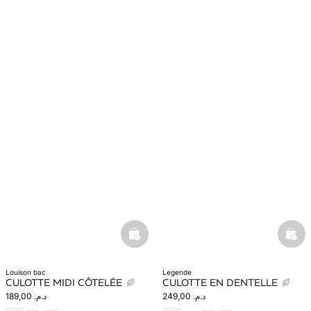
basketfull
bask
louison bac
legende
CULOTTE MIDI CÔTELÉE
CULOTTE EN DENTELLE
د.م. 249,00
د.م. 189,00