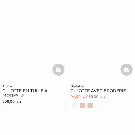
basketfull
bask
arome
nostalgia
CULOTTE EN TULLE À
CULOTTE AVEC BRODERIE
MOTIFS
د.م. 189,00
د.م. 94,00
د.م. 209,00