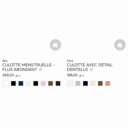
basketfull
bask
aya
fara
CULOTTE MENSTRUELLE -
CULOTTE AVEC DÉTAIL
FLUX ABONDANT
DENTELLE
د.م. 169,00
د.م. 349,00