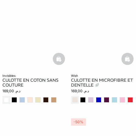
basketfull
bask
invisibles
wish
CULOTTE EN COTON SANS
CULOTTE EN MICROFIBRE ET
COUTURE
DENTELLE
د.م. 169,00
د.م. 169,00
-50%