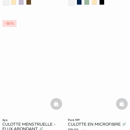
-50%
basketfull
bask
aya
pure fit®
CULOTTE MENSTRUELLE -
CULOTTE EN MICROFIBRE
FLUX ABONDANT
د.م. 119,00