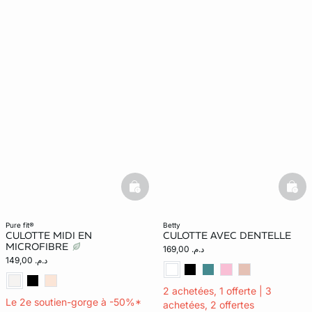
basketfull
bask
pure fit®
betty
CULOTTE MIDI EN
CULOTTE AVEC DENTELLE
MICROFIBRE
د.م. 169,00
د.م. 149,00
2 achetées, 1 offerte | 3
Le 2e soutien-gorge à -50%*
achetées, 2 offertes