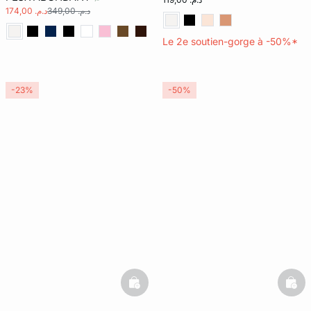
د.م. 349,00
د.م. 174,00
Le 2e soutien-gorge à -50%*
-23%
-50%
basketfull
bask