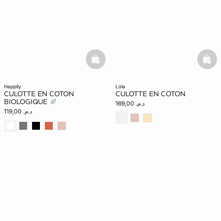
basketfull
bask
happily
lola
CULOTTE EN COTON
CULOTTE EN COTON
BIOLOGIQUE
د.م. 169,00
د.م. 119,00