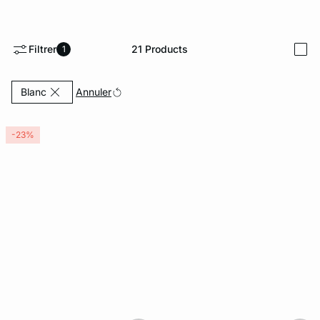
e
question
Filtrer
21
Products
1
i
Currently Refined by Couleurs: Blanc
Annuler
Blanc
-23%