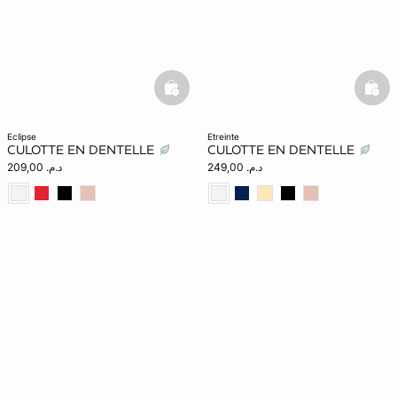
basketfull
bask
eclipse
etreinte
CULOTTE EN DENTELLE
CULOTTE EN DENTELLE
د.م. 249,00
د.م. 209,00