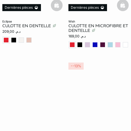
basketfull
bask
Dernières pièces
Dernières pièces
eclipse
wish
CULOTTE EN DENTELLE
CULOTTE EN MICROFIBRE ET
DENTELLE
د.م. 209,00
د.م. 169,00
--13%