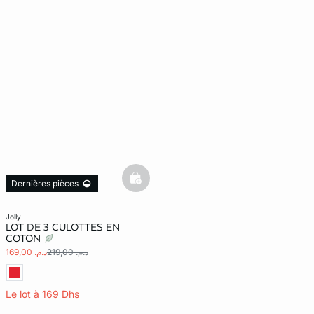
basketfull
Dernières pièces
jolly
LOT DE 3 CULOTTES EN
COTON
د.م. 219,00
د.م. 169,00
Le lot à 169 Dhs