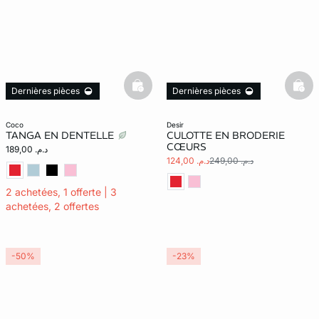
basketfull
bask
Dernières pièces
Dernières pièces
coco
desir
TANGA EN DENTELLE
CULOTTE EN BRODERIE
CŒURS
د.م. 189,00
د.م. 249,00
د.م. 124,00
2 achetées, 1 offerte | 3
achetées, 2 offertes
-50%
-23%