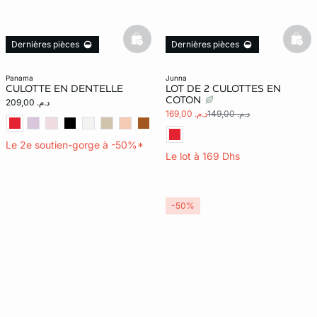
basketfull
bask
Dernières pièces
Dernières pièces
panama
junna
CULOTTE EN DENTELLE
LOT DE 2 CULOTTES EN
COTON
د.م. 209,00
د.م. 149,00
د.م. 169,00
Le 2e soutien-gorge à -50%*
Le lot à 169 Dhs
-50%