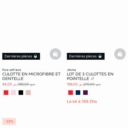
basketfull
bask
Dernières pièces
Dernières pièces
pure soft lace
jimma
CULOTTE EN MICROFIBRE ET
LOT DE 3 CULOTTES EN
DENTELLE
POINTELLE
د.م. 219,00
د.م. 169,00
د.م. 189,00
د.م. 94,00
Le lot à 169 Dhs
-23%