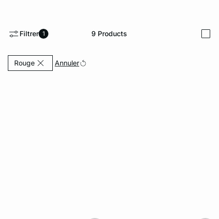
e
question
Filtrer
9
Products
1
i
Currently Refined by Couleurs: Rouge
Annuler
Rouge