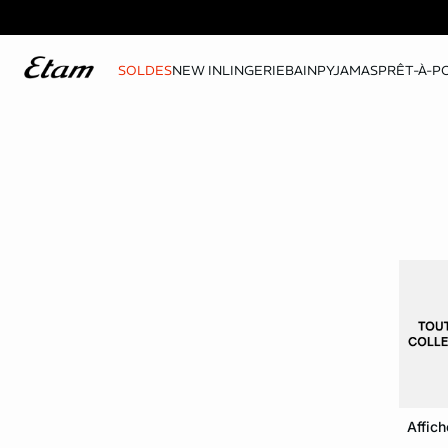
SOLDES
NEW IN
LINGERIE
BAIN
PYJAMAS
PRÊT-À-P
Affich