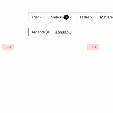
Trier
Couleurs
Tailles
Matière
1
Currently Refined by Couleurs: Argenté
Annuler
Argenté
-61%
-50%