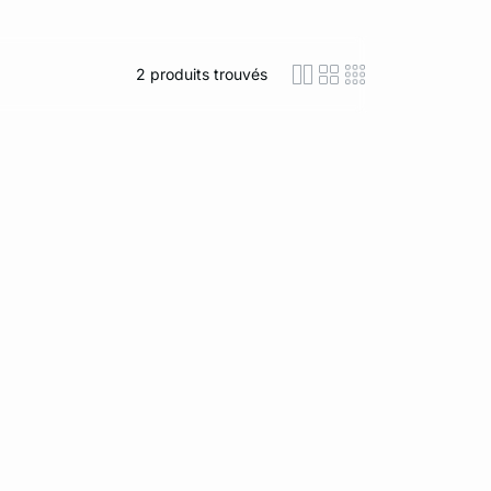
2
produits trouvés
icon-layout-detaile
icon-layout-class
icon-layout-m