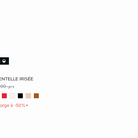
s
er
NTELLE IRISÉE
د.م. 249,00
gorge à -50%*