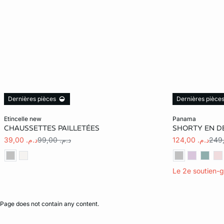
Dernières pièces
Dernières pièce
Ajouter au panier
Ajouter au pani
etincelle new
panama
CHAUSSETTES PAILLETÉES
SHORTY EN DE
TU
40
د.م. 124,00
د.م. 99,00
د.م. 39,00
Le 2e soutien-
Page does not contain any content.