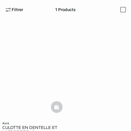
Filtrer
1
Products
i
e
question
basketfull
aura
CULOTTE EN DENTELLE ET