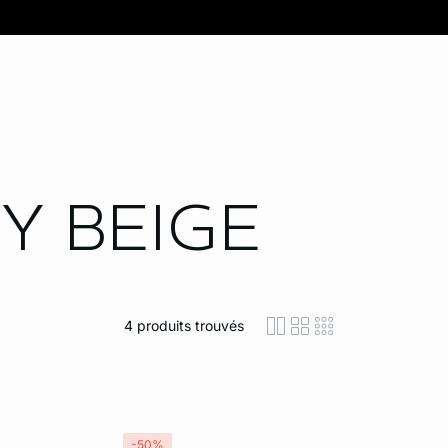
XY
BEIGE
4
produits trouvés
icon-layout-detaile
icon-layout-class
icon-layout-m
-50%