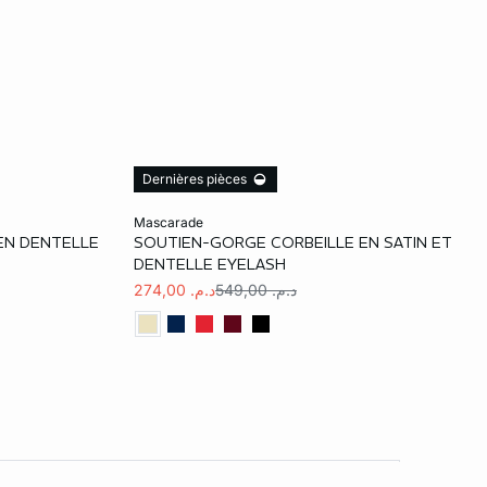
Dernières pièces
Ajouter au panier
mascarade
EN DENTELLE
SOUTIEN-GORGE CORBEILLE EN SATIN ET
85C
90B
95B
85D
90D
DENTELLE EYELASH
د.م. 549,00
د.م. 274,00
90D
95D