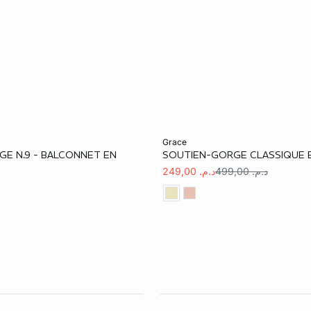
er
Ajouter au panier
grace
E N.9 - BALCONNET EN
SOUTIEN-GORGE CLASSIQUE 
90B
90C
95C
85B
90B
95B
د.م. 499,00
د.م. 249,00
90D
95D
100D
90C
95C
85D
90E
95E
100E
85E
90E