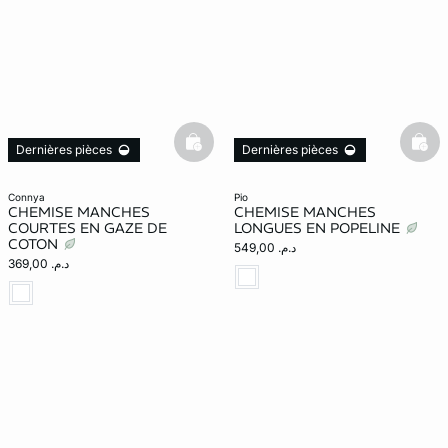
basketfull
bask
Dernières pièces
Dernières pièces
connya
pio
CHEMISE MANCHES
CHEMISE MANCHES
COURTES EN GAZE DE
LONGUES EN POPELINE
COTON
د.م. 549,00
د.م. 369,00