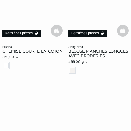
basketfull
bask
Dernières pièces
Dernières pièces
elisana
anny brod
CHEMISE COURTE EN COTON
BLOUSE MANCHES LONGUES
AVEC BRODERIES
د.م. 369,00
د.م. 499,00