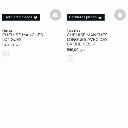
basketfull
bask
Dernières pièces
Dernières pièces
franca
folie brod
CHEMISE MANCHES
CHEMISE MANCHES
LONGUES
LONGUES AVEC DES
BRODERIES
د.م. 549,00
د.م. 549,00