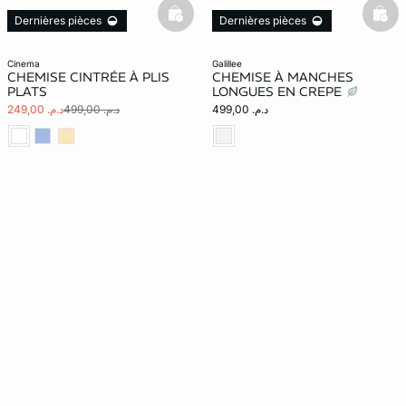
basketfull
bask
Dernières pièces
Dernières pièces
cinema
galillee
CHEMISE CINTRÉE À PLIS
CHEMISE À MANCHES
PLATS
LONGUES EN CREPE
د.م. 499,00
د.م. 499,00
د.م. 249,00