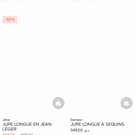
-50%
basketfull
bask
jena
danseur
JUPE LONGUE EN JEAN
JUPE LONGUE À SEQUINS
LÉGER
د.م. 549,00
د.م. 699,00
د.م. 349,00