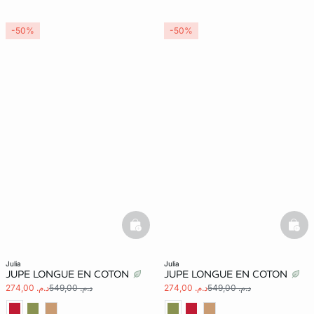
-50%
-50%
basketfull
bask
julia
julia
JUPE LONGUE EN COTON
JUPE LONGUE EN COTON
د.م. 549,00
د.م. 274,00
د.م. 549,00
د.م. 274,00