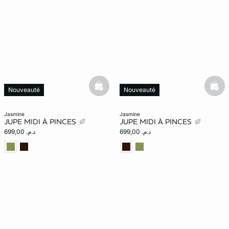
e
question
basketfull
bask
Nouveauté
Nouveauté
jasmine
jasmine
JUPE MIDI À PINCES
JUPE MIDI À PINCES
د.م. 699,00
د.م. 699,00