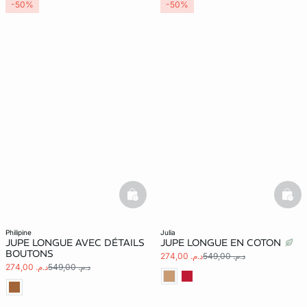
-50%
-50%
basketfull
bask
philipine
julia
JUPE LONGUE AVEC DÉTAILS
JUPE LONGUE EN COTON
BOUTONS
د.م. 549,00
د.م. 274,00
د.م. 549,00
د.م. 274,00