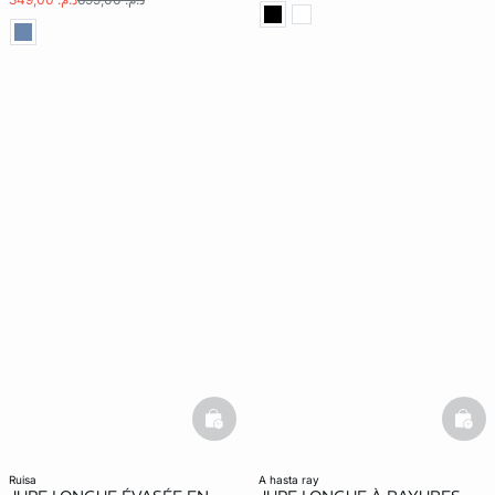
basketfull
bask
ruisa
a hasta ray