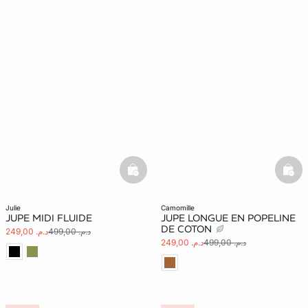
basketfull
bask
julie
camomille
JUPE MIDI FLUIDE
JUPE LONGUE EN POPELINE
DE COTON
د.م. 499,00
د.م. 249,00
د.م. 499,00
د.م. 249,00