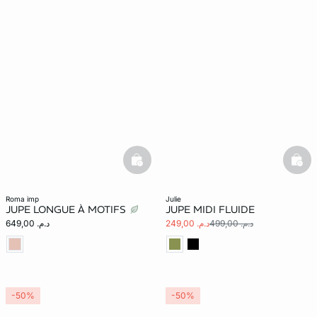
basketfull
bask
roma imp
julie
JUPE LONGUE À MOTIFS
JUPE MIDI FLUIDE
د.م. 499,00
د.م. 249,00
د.م. 649,00
-50%
-50%