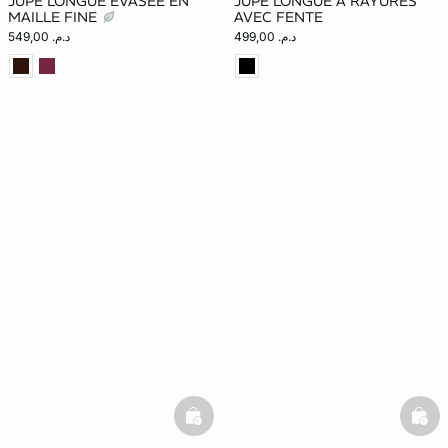
JUPE LONGUE ÉVASÉE EN
JUPE LONGUE À RAYURES
MAILLE FINE
AVEC FENTE
د.م. 499,00
د.م. 549,00
basketfull
bask