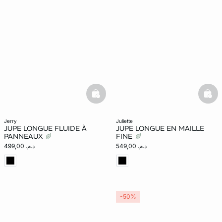
basketfull
bask
jerry
juliette
JUPE LONGUE FLUIDE À
JUPE LONGUE EN MAILLE
PANNEAUX
FINE
د.م. 549,00
د.م. 499,00
-50%