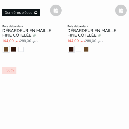
basketfull
bask
Dernières pièces
poly debardeur
poly debardeur
DÉBARDEUR EN MAILLE
DÉBARDEUR EN MAILLE
FINE CÔTELÉE
FINE CÔTELÉE
د.م. 289,00
د.م. 144,00
د.م. 289,00
د.م. 144,00
-50%