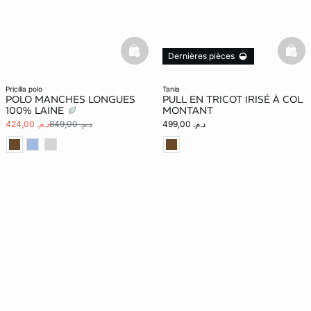
basketfull
bask
Dernières pièces
pricilla polo
tania
POLO MANCHES LONGUES
PULL EN TRICOT IRISÉ À COL
100% LAINE
MONTANT
د.م. 499,00
د.م. 849,00
د.م. 424,00