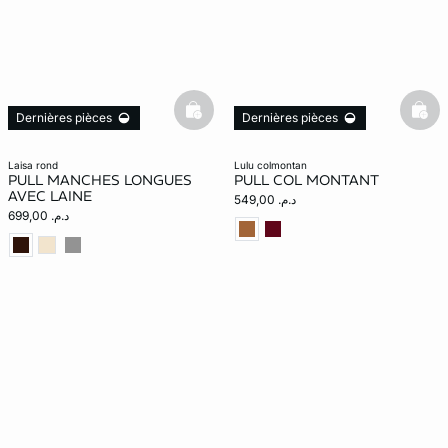
basketfull
bask
Dernières pièces
Dernières pièces
laisa rond
lulu colmontan
PULL MANCHES LONGUES
PULL COL MONTANT
AVEC LAINE
د.م. 549,00
د.م. 699,00