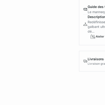
Guide des t
Le mannequ
Descriptio
Redéfinisse
galbant ult
dé...
Atelier
Livraisons 