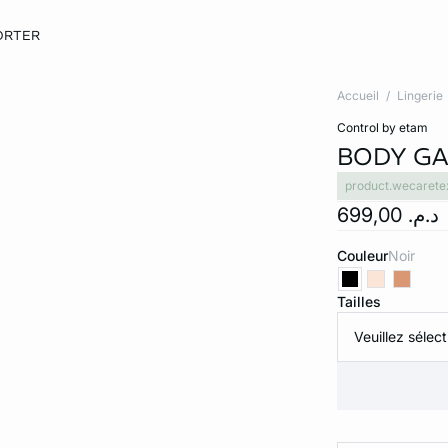
ORTER
Accueil
Lingerie
control by etam
BODY GA
product.wecarete
د.م. 699,00
Couleur
noir
Tailles
Veuillez sélect