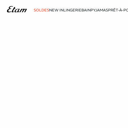
SOLDES
NEW IN
LINGERIE
BAIN
PYJAMAS
PRÊT-À-P