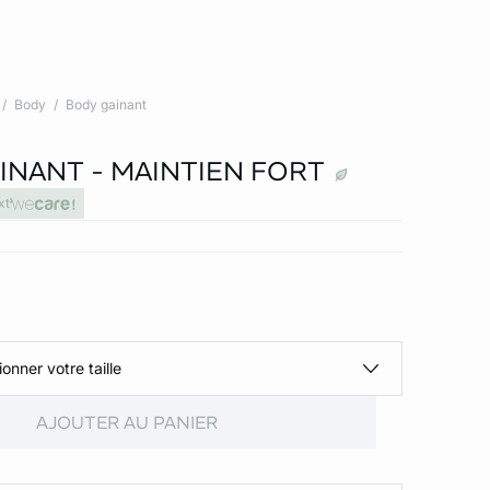
Body
Body gainant
INANT - MAINTIEN FORT
xt
ionner votre taille
AJOUTER AU PANIER