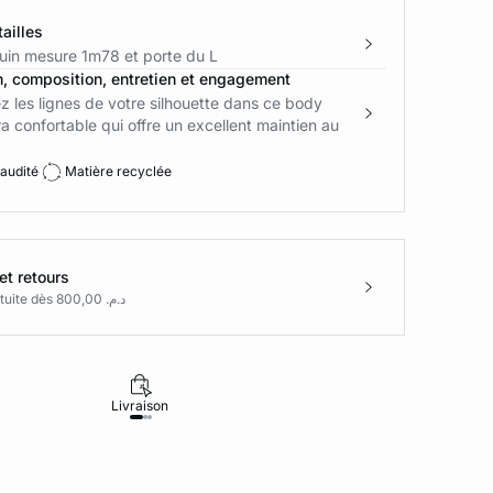
ailles
in mesure 1m78 et porte du L
n, composition, entretien et engagement
z les lignes de votre silhouette dans ce body
ra confortable qui offre un excellent maintien au
 audité
Matière recyclée
et retours
Livraison gratuite dès د.م. 800,00
Livraison
Retours