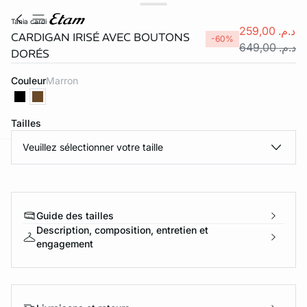
tania cardi
د.م. 259,00
CARDIGAN IRISÉ AVEC BOUTONS
-60%
د.م. 649,00
DORÉS
Couleur
marron
Tailles
Veuillez sélectionner votre taille
e
question
Guide des tailles
Description, composition, entretien et
engagement