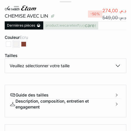
chill beach
د.م. 274,00
-50%
CHEMISE AVEC LIN
د.م. 549,00
Dernières pièces
product.wecaretext
Couleur
ecru
Tailles
Veuillez sélectionner votre taille
e
question
Guide des tailles
Description, composition, entretien et
engagement