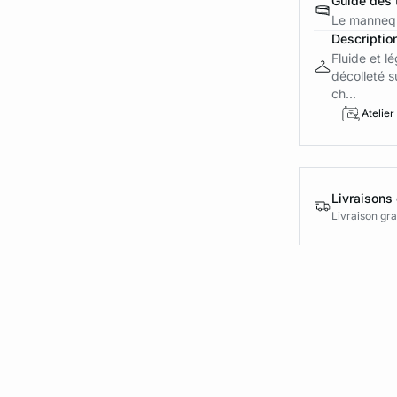
Guide des t
Le mannequ
Descriptio
Fluide et l
décolleté s
ch...
Atelier
Livraisons 