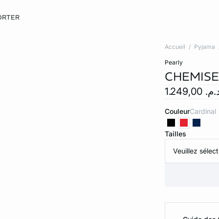
ORTER
Accueil
Pyjama
pearly
CHEMISE
.م. 1.249,00
Couleur
cardinal
Tailles
Veuillez sélect