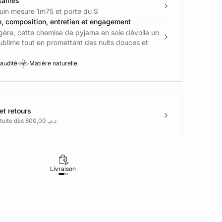
ailles
in mesure 1m75 et porte du S
n, composition, entretien et engagement
égère, cette chemise de pyjama en soie dévoile un
ublime tout en promettant des nuits douces et
 audité
Matière naturelle
et retours
Livraison gratuite dès د.م. 800,00
Livraison
Retours