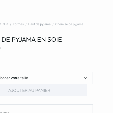
Nuit
Formes
Haut de pyjama
Chemise de pyjama
 DE PYJAMA EN SOIE
د
ionner votre taille
AJOUTER AU PANIER