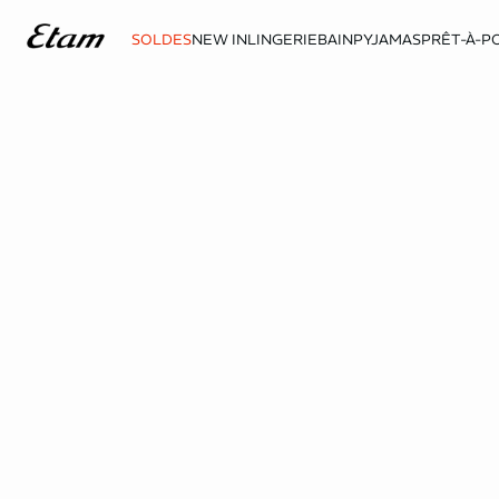
SOLDES
NEW IN
LINGERIE
BAIN
PYJAMAS
PRÊT-À-P