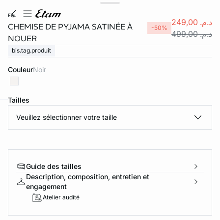
ely
د.م. 249,00
CHEMISE DE PYJAMA SATINÉE À
-50%
د.م. 499,00
NOUER
bis.tag.produit
Couleur
noir
Tailles
Veuillez sélectionner votre taille
e
question
Guide des tailles
Description, composition, entretien et
engagement
Atelier audité