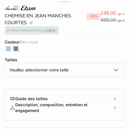
camelia
د.م. 249,00
CHEMISE EN JEAN MANCHES
-50%
د.م. 499,00
COURTES
product.wecaretext
Couleur
bleu royal
Tailles
e
question
Veuillez sélectionner votre taille
Guide des tailles
Description, composition, entretien et
engagement