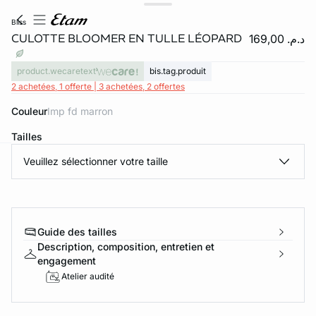
bliss
CULOTTE BLOOMER EN TULLE LÉOPARD
د.م. 169,00
product.wecaretext
bis.tag.produit
2 achetées, 1 offerte | 3 achetées, 2 offertes
Couleur
imp fd marron
Tailles
Veuillez sélectionner votre taille
e
question
Guide des tailles
Description, composition, entretien et
engagement
Atelier audité