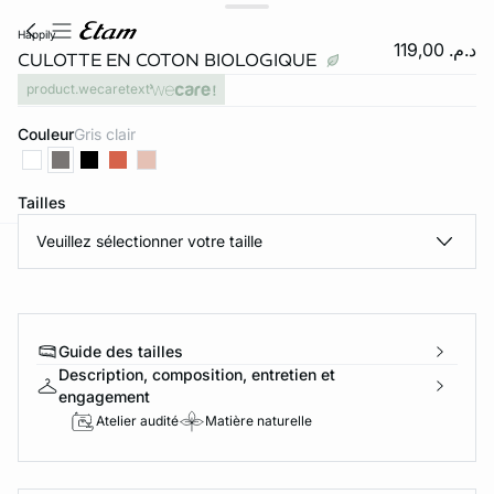
happily
د.م. 119,00
CULOTTE EN COTON BIOLOGIQUE
product.wecaretext
Couleur
gris clair
Tailles
Veuillez sélectionner votre taille
e
question
Guide des tailles
Description, composition, entretien et
engagement
Atelier audité
Matière naturelle