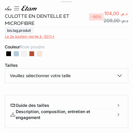
aura
د.م. 104,00
CULOTTE EN DENTELLE ET
-50%
د.م. 209,00
MICROFIBRE
bis.tag.produit
Le 2e soutien-gorge à -50%*
Couleur
rose poudre
Tailles
e
question
Veuillez sélectionner votre taille
Guide des tailles
Description, composition, entretien et
engagement