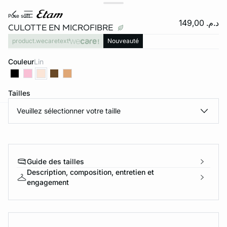
pure soft
د.م. 149,00
CULOTTE EN MICROFIBRE
product.wecaretext
Nouveauté
Couleur
lin
Tailles
Veuillez sélectionner votre taille
e
question
Guide des tailles
Description, composition, entretien et
engagement