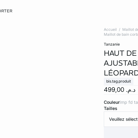
ORTER
Accueil
Maillot d
Maillot de bain corb
tanzanie
HAUT DE
AJUSTAB
LÉOPAR
bis.tag.produit
د.م. 499,00
Couleur
imp fd t
Tailles
Veuillez sélect