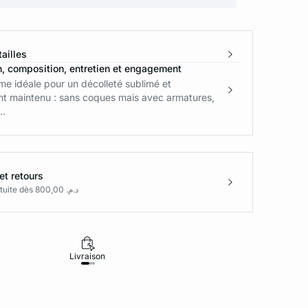
ailles
n, composition, entretien et engagement
rme idéale pour un décolleté sublimé et
nt maintenu : sans coques mais avec armatures,
..
et retours
Livraison gratuite dès د.م. 800,00
Livraison
Retours