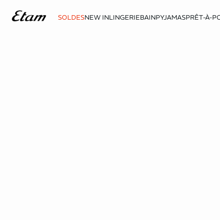
SOLDES
NEW IN
LINGERIE
BAIN
PYJAMAS
PRÊT-À-P