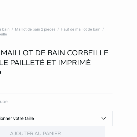
e bain
Maillot de bain 2 pièces
Haut de maillot de bain
eille
 MAILLOT DE BAIN CORBEILLE
LE PAILLETÉ ET IMPRIMÉ
D
aupe
ionner votre taille
AJOUTER AU PANIER