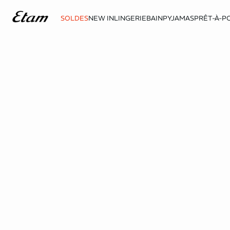
SOLDES
NEW IN
LINGERIE
BAIN
PYJAMAS
PRÊT-À-P