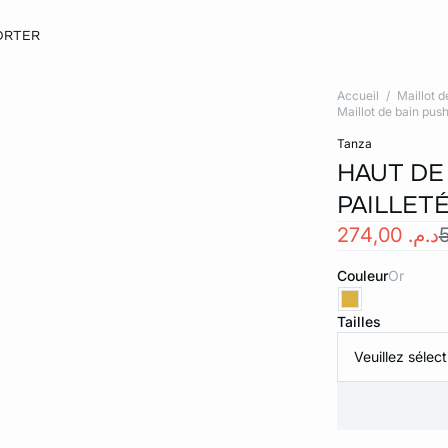
ORTER
Accueil
Maillot d
Maillot de bain pus
tanza
HAUT DE
PAILLET
د.م. 274,00
Couleur
or
Tailles
Veuillez sélect