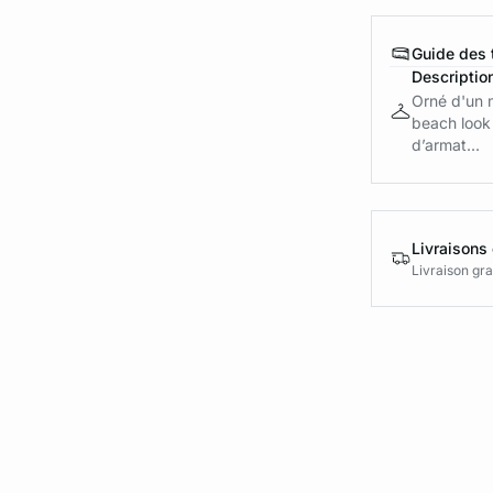
Guide des t
Descriptio
Orné d'un m
beach look
d’armat...
Livraisons 