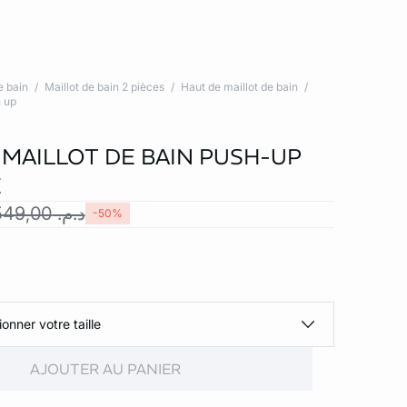
e bain
Maillot de bain 2 pièces
Haut de maillot de bain
h up
 MAILLOT DE BAIN PUSH-UP
É
د.م. 549,00
-50%
ionner votre taille
AJOUTER AU PANIER