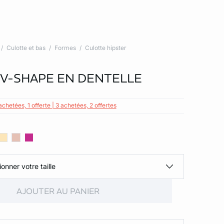
Culotte et bas
Formes
Culotte hipster
 V-SHAPE EN DENTELLE
achetées, 1 offerte | 3 achetées, 2 offertes
ionner votre taille
AJOUTER AU PANIER