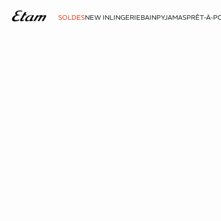
SOLDES
NEW IN
LINGERIE
BAIN
PYJAMAS
PRÊT-À-P