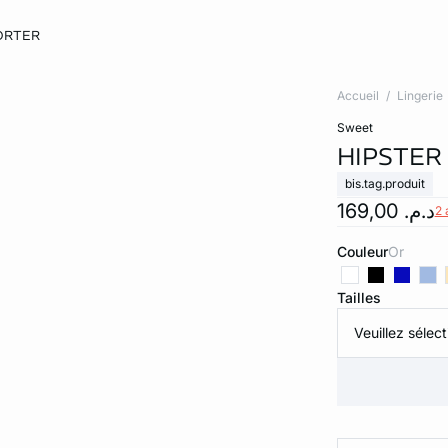
ORTER
Accueil
Lingerie
sweet
HIPSTER
bis.tag.produit
د.م. 169,00
2 
Couleur
or
Tailles
Veuillez sélect