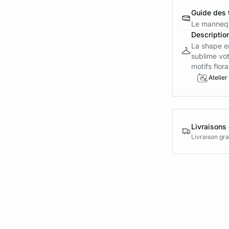
Guide des t
Le mannequ
Descriptio
La shape e
sublime vot
motifs flora.
Atelier
Livraisons 