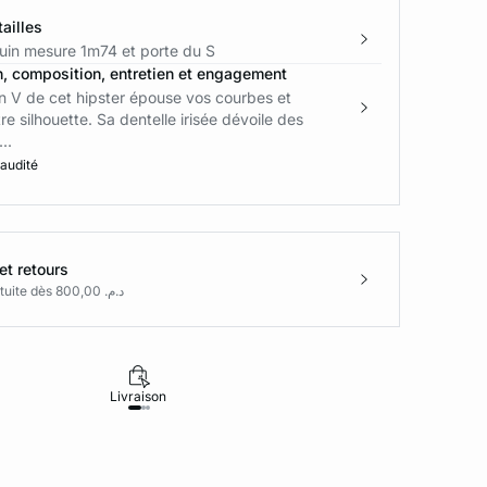
ailles
in mesure 1m74 et porte du S
n, composition, entretien et engagement
n V de cet hipster épouse vos courbes et
re silhouette. Sa dentelle irisée dévoile des
..
 audité
et retours
Livraison gratuite dès د.م. 800,00
Livraison
Retours