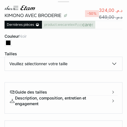
amira b
د.م. 324,00
-50%
KIMONO AVEC BRODERIE
د.م. 649,00
Dernières pièces
product.wecaretext
Couleur
noir
Tailles
Veuillez sélectionner votre taille
e
question
Guide des tailles
Description, composition, entretien et
engagement