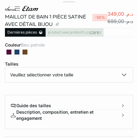
nomad
د.م. 349,00
MAILLOT DE BAIN 1 PIÈCE SATINÉ
-50%
د.م. 699,00
AVEC DÉTAIL BIJOU
Dernières pièces
product.wecaretext
Couleur
bleu petrole
Tailles
e
question
Veuillez sélectionner votre taille
Guide des tailles
Description, composition, entretien et
engagement