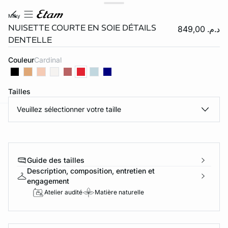
milky
NUISETTE COURTE EN SOIE DÉTAILS
د.م. 849,00
DENTELLE
Couleur
cardinal
Tailles
Veuillez sélectionner votre taille
video
e
question
Guide des tailles
Description, composition, entretien et
engagement
Atelier audité
Matière naturelle