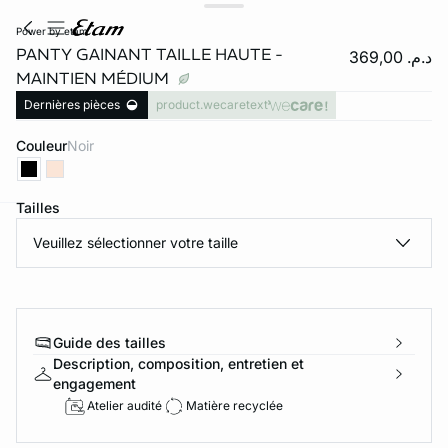
power by etam
PANTY GAINANT TAILLE HAUTE -
د.م. 369,00
MAINTIEN MÉDIUM
Dernières pièces
product.wecaretext
Couleur
noir
Tailles
e
question
Veuillez sélectionner votre taille
Guide des tailles
Description, composition, entretien et
engagement
Atelier audité
Matière recyclée