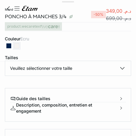
mund
د.م. 349,00
-50%
PONCHO À MANCHES 3/4
د.م. 699,00
product.wecaretext
Couleur
ecru
Tailles
Veuillez sélectionner votre taille
e
question
Guide des tailles
Description, composition, entretien et
engagement