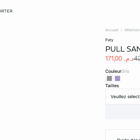
ORTER
Accueil
Vêtemen
paty
PULL SA
د.م. 171,00
Couleur
gris
Tailles
Veuillez sélect