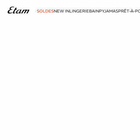
SOLDES
NEW IN
LINGERIE
BAIN
PYJAMAS
PRÊT-À-P