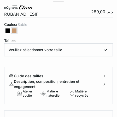
body tapes
د.م. 289,00
RUBAN ADHÉSIF
Couleur
sable
Tailles
Veuillez sélectionner votre taille
e
question
Guide des tailles
Description, composition, entretien et
engagement
Atelier
Matière
Matière
audité
naturelle
recyclée