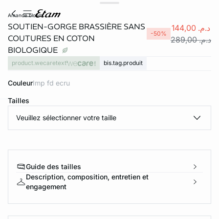
amande bloom
SOUTIEN-GORGE BRASSIÈRE SANS
د.م. 144,00
-50%
COUTURES EN COTON
د.م. 289,00
BIOLOGIQUE
product.wecaretext
bis.tag.produit
Couleur
imp fd ecru
Tailles
Veuillez sélectionner votre taille
e
question
Guide des tailles
Description, composition, entretien et
engagement