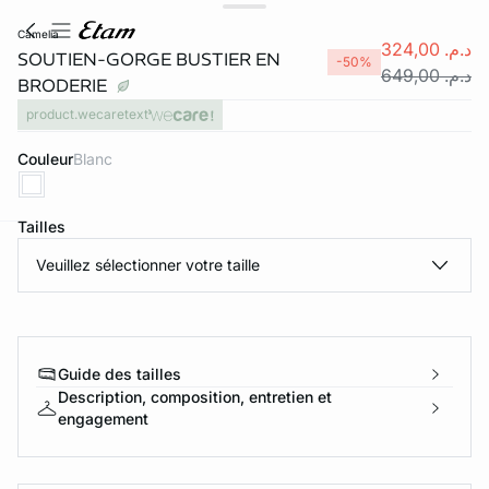
camelia
د.م. 324,00
SOUTIEN-GORGE BUSTIER EN
-50%
د.م. 649,00
BRODERIE
product.wecaretext
Couleur
blanc
Tailles
e
question
Veuillez sélectionner votre taille
Guide des tailles
Description, composition, entretien et
engagement