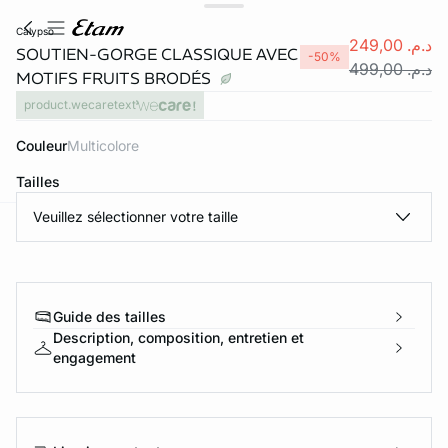
calypso
د.م. 249,00
SOUTIEN-GORGE CLASSIQUE AVEC
-50%
د.م. 499,00
MOTIFS FRUITS BRODÉS
product.wecaretext
Couleur
multicolore
Tailles
Veuillez sélectionner votre taille
e
question
Guide des tailles
Description, composition, entretien et
engagement