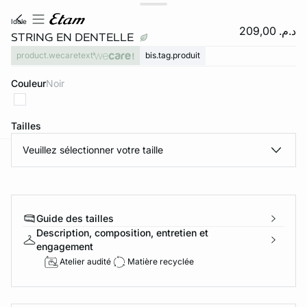
idole
د.م. 209,00
STRING EN DENTELLE
product.wecaretext
bis.tag.produit
Couleur
noir
Tailles
Veuillez sélectionner votre taille
e
question
Guide des tailles
Description, composition, entretien et
engagement
Atelier audité
Matière recyclée