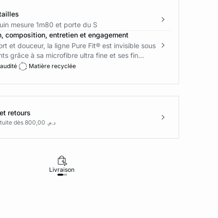
ailles
in mesure 1m80 et porte du S
n, composition, entretien et engagement
t et douceur, la ligne Pure Fit® est invisible sous
s grâce à sa microfibre ultra fine et ses fin...
 audité
Matière recyclée
et retours
Livraison gratuite dès د.م. 800,00
Livraison
Retours