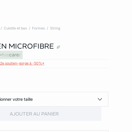
Culotte et bas
Formes
String
EN MICROFIBRE
xt
 2e soutien-gorge à -50%*
ionner votre taille
AJOUTER AU PANIER