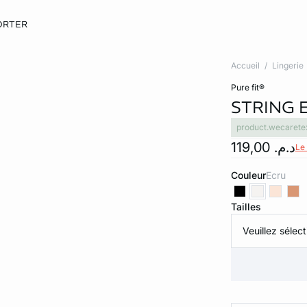
ORTER
Accueil
Lingerie
pure fit®
STRING 
product.wecarete
د.م. 119,00
Le
Couleur
ecru
Tailles
Veuillez sélect