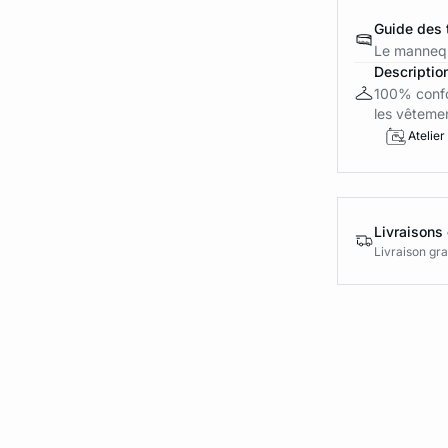
Guide des t
Le mannequ
Descriptio
100% confor
les vêtement
Atelier
Livraisons 