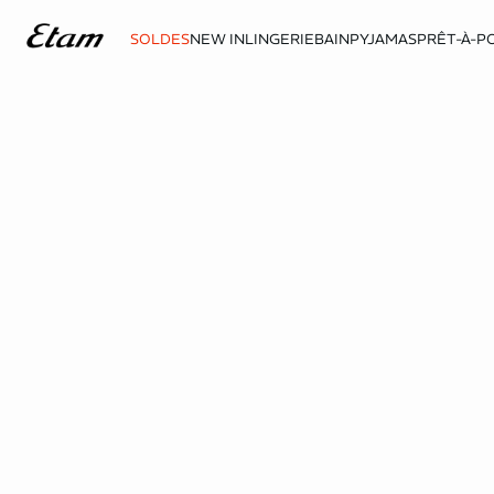
SOLDES
NEW IN
LINGERIE
BAIN
PYJAMAS
PRÊT-À-P