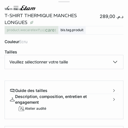
warm me up lace
T-SHIRT THERMIQUE MANCHES
د.م. 289,00
LONGUES
product.wecaretext
bis.tag.produit
Couleur
ecru
Tailles
Veuillez sélectionner votre taille
e
question
Guide des tailles
Description, composition, entretien et
engagement
Atelier audité