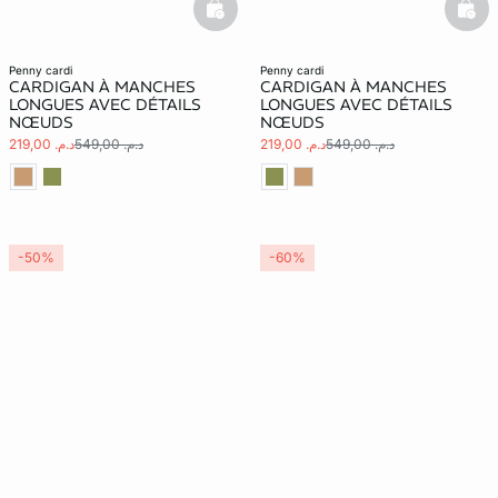
basketfull
bask
penny cardi
penny cardi
CARDIGAN À MANCHES
CARDIGAN À MANCHES
LONGUES AVEC DÉTAILS
LONGUES AVEC DÉTAILS
NŒUDS
NŒUDS
د.م. 549,00
د.م. 219,00
د.م. 549,00
د.م. 219,00
-50%
-60%