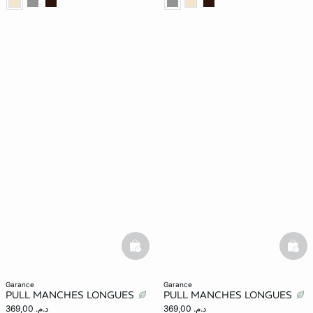
basketfull
bask
garance
garance
PULL MANCHES LONGUES
PULL MANCHES LONGUES
د.م. 369,00
د.م. 369,00