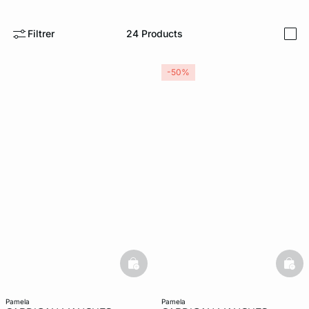
e
question
Filtrer
24
Products
i
-50%
basketfull
bask
pamela
pamela