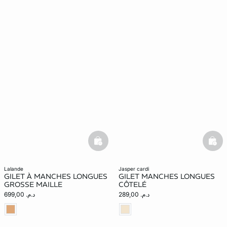
basketfull
bask
lalande
jasper cardi
GILET À MANCHES LONGUES
GILET MANCHES LONGUES
GROSSE MAILLE
CÔTELÉ
د.م. 289,00
د.م. 699,00