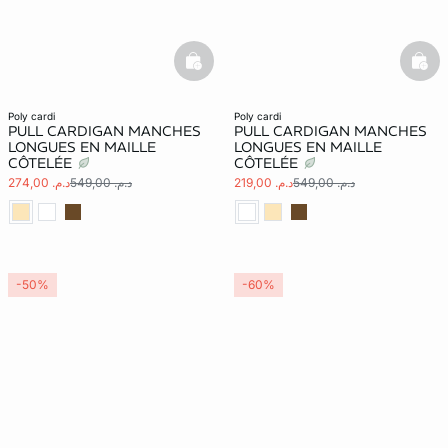
basketfull
bask
poly cardi
poly cardi
PULL CARDIGAN MANCHES
PULL CARDIGAN MANCHES
LONGUES EN MAILLE
LONGUES EN MAILLE
CÔTELÉE
CÔTELÉE
د.م. 549,00
د.م. 219,00
د.م. 549,00
د.م. 274,00
-50%
-60%