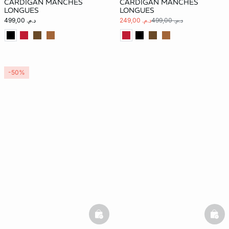
CARDIGAN MANCHES
CARDIGAN MANCHES
LONGUES
LONGUES
د.م. 499,00
د.م. 249,00
د.م. 499,00
-50%
basketfull
bask