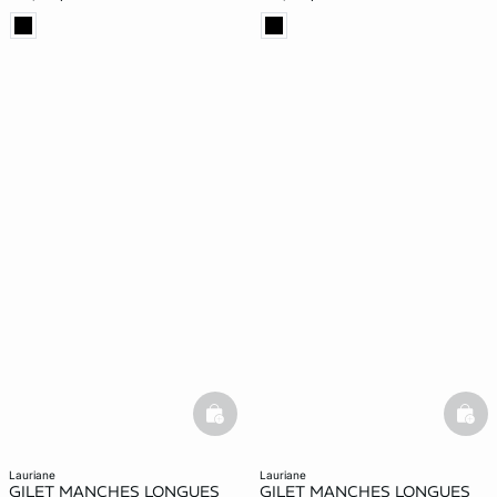
basketfull
bask
lauriane
lauriane
GILET MANCHES LONGUES
GILET MANCHES LONGUES