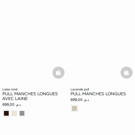
basketfull
bask
laisa rond
lavande pull
PULL MANCHES LONGUES
PULL MANCHES LONGUES
AVEC LAINE
د.م. 699,00
د.م. 699,00