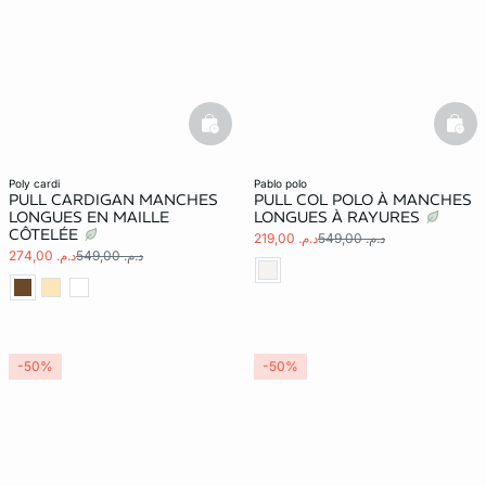
basketfull
bask
poly cardi
pablo polo
PULL CARDIGAN MANCHES
PULL COL POLO À MANCHES
LONGUES EN MAILLE
LONGUES À RAYURES
CÔTELÉE
د.م. 549,00
د.م. 219,00
د.م. 549,00
د.م. 274,00
-50%
-50%