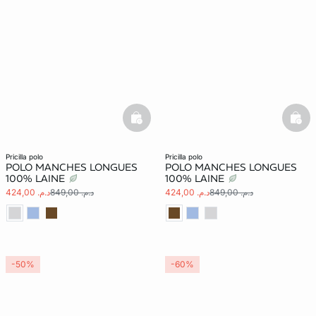
basketfull
bask
pricilla polo
pricilla polo
POLO MANCHES LONGUES
POLO MANCHES LONGUES
100% LAINE
100% LAINE
د.م. 849,00
د.م. 424,00
د.م. 849,00
د.م. 424,00
-50%
-60%