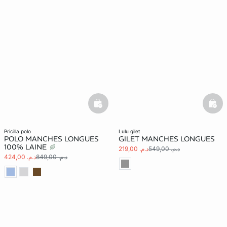
basketfull
bask
pricilla polo
lulu gilet
POLO MANCHES LONGUES
GILET MANCHES LONGUES
100% LAINE
د.م. 549,00
د.م. 219,00
د.م. 849,00
د.م. 424,00