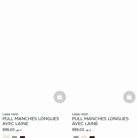
basketfull
bask
laisa rond
laisa rond
PULL MANCHES LONGUES
PULL MANCHES LONGUES
AVEC LAINE
AVEC LAINE
د.م. 699,00
د.م. 699,00