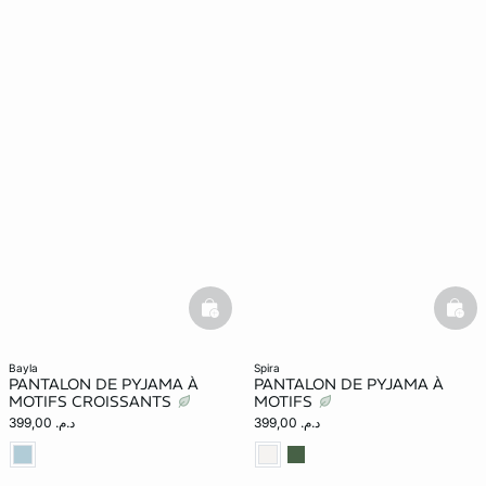
basketfull
bask
bayla
spira
PANTALON DE PYJAMA À
PANTALON DE PYJAMA À
MOTIFS CROISSANTS
MOTIFS
د.م. 399,00
د.م. 399,00