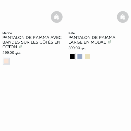
basketfull
bask
marine
kate
PANTALON DE PYJAMA AVEC
PANTALON DE PYJAMA
BANDES SUR LES CÔTÉS EN
LARGE EN MODAL
COTON
د.م. 399,00
د.م. 499,00