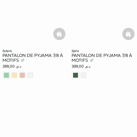
basketfull
bask
solaris
spira
PANTALON DE PYJAMA 7/8 À
PANTALON DE PYJAMA 7/8 À
MOTIFS
MOTIFS
د.م. 399,00
د.م. 399,00