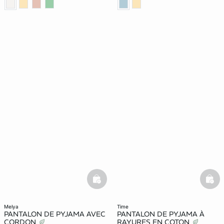
basketfull
bask
melya
time
PANTALON DE PYJAMA AVEC
PANTALON DE PYJAMA À
CORDON
RAYURES EN COTON