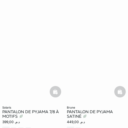
basketfull
bask
solaris
brune
PANTALON DE PYJAMA 7/8 À
PANTALON DE PYJAMA
MOTIFS
SATINÉ
د.م. 449,00
د.م. 399,00