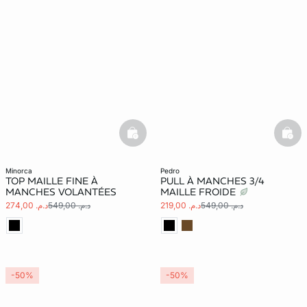
basketfull
bask
minorca
pedro
TOP MAILLE FINE À
PULL À MANCHES 3/4
MANCHES VOLANTÉES
MAILLE FROIDE
د.م. 549,00
د.م. 219,00
د.م. 549,00
د.م. 274,00
-50%
-50%