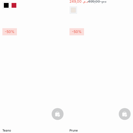
د.م. 499,00
د.م. 249,00
-50%
-50%
basketfull
bask
teano
prune