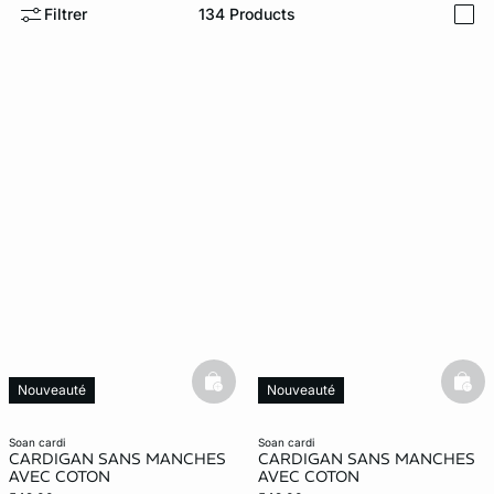
Filtrer
134
Products
i
e
question
basketfull
bask
Nouveauté
Nouveauté
soan cardi
soan cardi
CARDIGAN SANS MANCHES
CARDIGAN SANS MANCHES
AVEC COTON
AVEC COTON