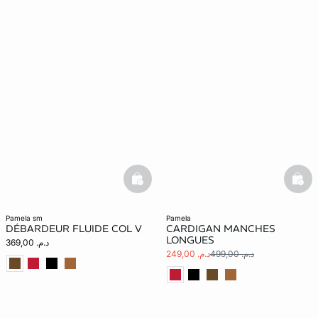
basketfull
bask
pamela sm
pamela
DÉBARDEUR FLUIDE COL V
CARDIGAN MANCHES
LONGUES
د.م. 369,00
د.م. 499,00
د.م. 249,00