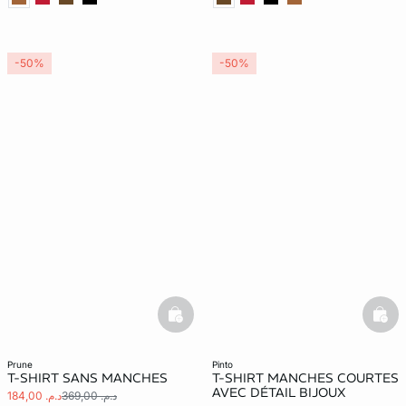
-50%
-50%
basketfull
bask
prune
pinto
T-SHIRT SANS MANCHES
T-SHIRT MANCHES COURTES
AVEC DÉTAIL BIJOUX
د.م. 369,00
د.م. 184,00