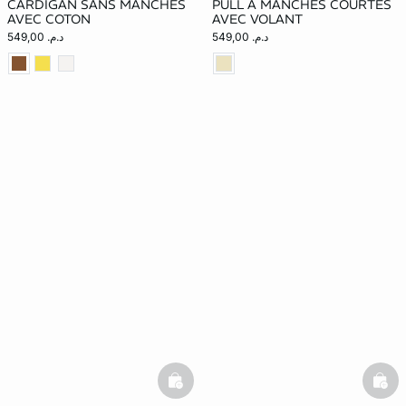
CARDIGAN SANS MANCHES
PULL À MANCHES COURTES
AVEC COTON
AVEC VOLANT
د.م. 549,00
د.م. 549,00
basketfull
bask