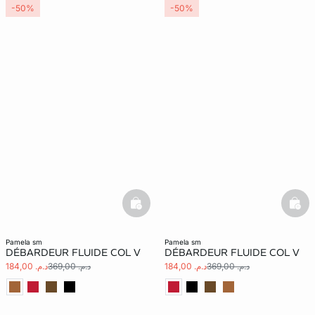
-50%
-50%
basketfull
bask
pamela sm
pamela sm
DÉBARDEUR FLUIDE COL V
DÉBARDEUR FLUIDE COL V
د.م. 369,00
د.م. 184,00
د.م. 369,00
د.م. 184,00