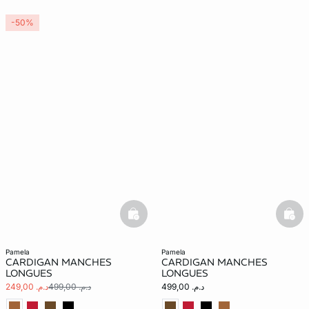
-50%
basketfull
bask
pamela
pamela
CARDIGAN MANCHES
CARDIGAN MANCHES
LONGUES
LONGUES
د.م. 499,00
د.م. 499,00
د.م. 249,00