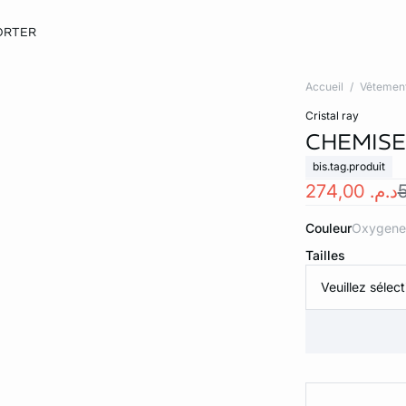
ORTER
Accueil
Vêtemen
cristal ray
CHEMISE
bis.tag.produit
د.م. 274,00
Couleur
oxygene
Tailles
Veuillez sélect