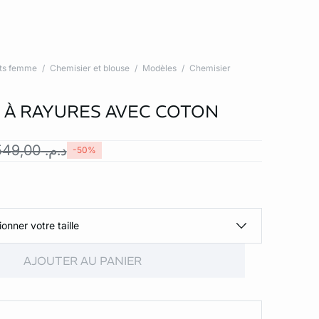
ts femme
Chemisier et blouse
Modèles
Chemisier
 À RAYURES AVEC COTON
د.م. 549,00
-50%
ionner votre taille
AJOUTER AU PANIER