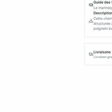
Guide des t
Le mannequ
Descriptio
Cette chem
structurée 
poignets bo
Livraisons 