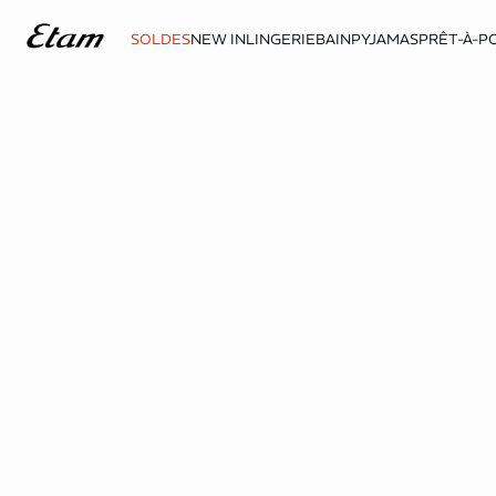
SOLDES
NEW IN
LINGERIE
BAIN
PYJAMAS
PRÊT-À-P