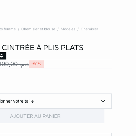
ts femme
Chemisier et blouse
Modèles
Chemisier
CINTRÉE À PLIS PLATS
د.م. 499,00
-50%
ionner votre taille
AJOUTER AU PANIER