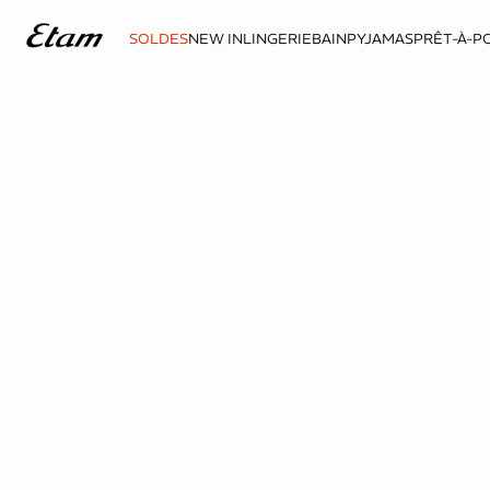
SOLDES
NEW IN
LINGERIE
BAIN
PYJAMAS
PRÊT-À-P