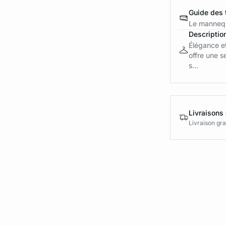
Guide des t
Le mannequ
Descriptio
Élégance et
offre une s
s...
Livraisons 