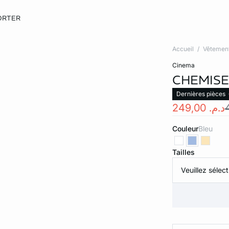
ORTER
Accueil
Vêtemen
cinema
CHEMISE 
Dernières pièces
د.م. 249,00
Couleur
bleu
Tailles
Veuillez sélect