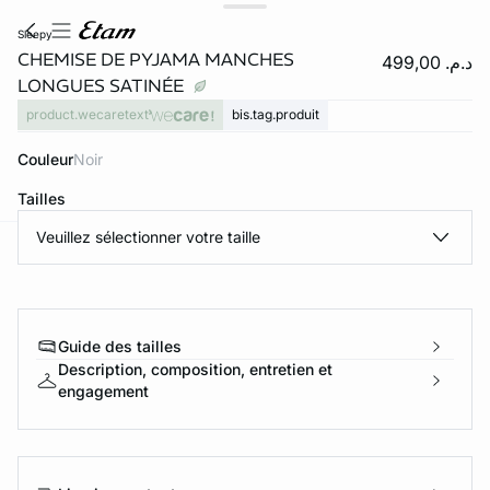
sleepy
CHEMISE DE PYJAMA MANCHES
د.م. 499,00
LONGUES SATINÉE
product.wecaretext
bis.tag.produit
Couleur
noir
Tailles
Veuillez sélectionner votre taille
e
question
Guide des tailles
Description, composition, entretien et
engagement