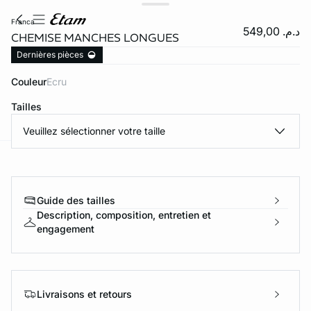
franca
د.م. 549,00
CHEMISE MANCHES LONGUES
Dernières pièces
Couleur
ecru
Tailles
Veuillez sélectionner votre taille
e
question
Guide des tailles
Description, composition, entretien et
engagement
Livraisons et retours