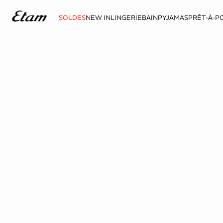
SOLDES
NEW IN
LINGERIE
BAIN
PYJAMAS
PRÊT-À-P