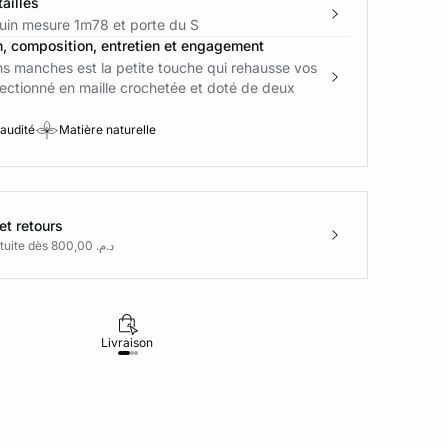
ailles
in mesure 1m78 et porte du S
n, composition, entretien et engagement
ns manches est la petite touche qui rehausse vos
ectionné en maille crochetée et doté de deux
 audité
Matière naturelle
et retours
Livraison gratuite dès د.م. 800,00
Livraison
Retours