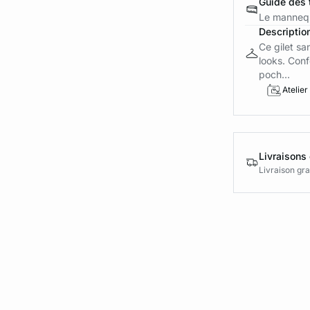
Guide des t
Le mannequ
Descriptio
Ce gilet sa
looks. Conf
poch...
Atelier
Livraisons 