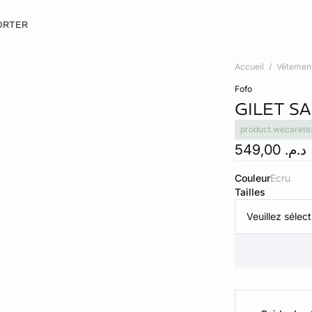
ORTER
Accueil
Vêtemen
fofo
GILET S
product.wecarete
د.م. 549,00
Couleur
ecru
Tailles
Veuillez sélect