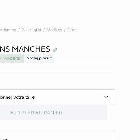
ts femme
Pull et gilet
Modèles
Gilet
ANS MANCHES
xt
bis.tag.produit
ionner votre taille
AJOUTER AU PANIER